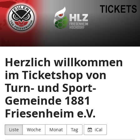
Turn-
Zum
Haupt-
und
Inhalt
springen
Sport-
Gemeinde
1881
Herzlich willkommen
Friesenheim
im Ticketshop von
e.V.
Turn- und Sport-
Gemeinde 1881
Friesenheim e.V.
Liste
Woche
Monat
Tag
iCal